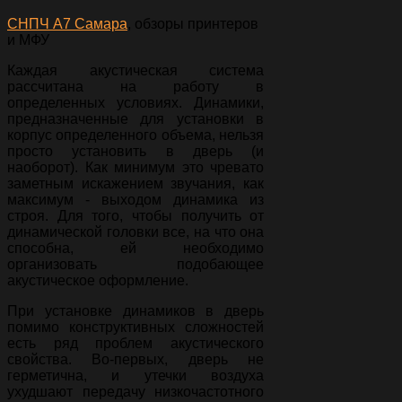
СНПЧ А7 Самара
, обзоры принтеров
и МФУ
Каждая акустическая система
рассчитана на работу в
определенных условиях. Динамики,
предназначенные для установки в
корпус определенного объема, нельзя
просто установить в дверь (и
наоборот). Как минимум это чревато
заметным искажением звучания, как
максимум - выходом динамика из
строя. Для того, чтобы получить от
динамической головки все, на что она
способна, ей необходимо
организовать подобающее
акустическое оформление.
При установке динамиков в дверь
помимо конструктивных сложностей
есть ряд проблем акустического
свойства. Во-первых, дверь не
герметична, и утечки воздуха
ухудшают передачу низкочастотного