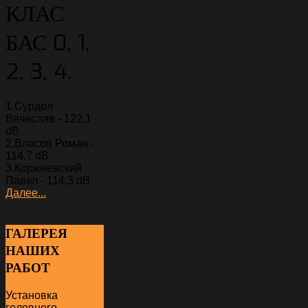
КЛАС
БАС 0, 1,
2, 3, 4.
1.Сурдол
Вячеслав - 122,1
dB
2.Власов Роман -
114,7 dB
3.Коржневский
Павел - 114,3 dB
Далее...
ГАЛЕРЕЯ
НАШИХ
РАБОТ
Установка
головного