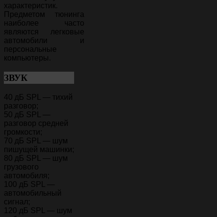
характеристик.
Предметом тюнинга
наиболее часто
являются легковые
автомобили и
персональные
компьютеры.
ЗВУК
40 дБ SPL — тихий
разговор;
50 дБ SPL —
разговор средней
громкости;
70 дБ SPL — шум
пишущей машинки;
80 дБ SPL — шум
грузового
автомобиля;
100 дБ SPL —
автомобильный
сигнал;
120 дБ SPL — шум