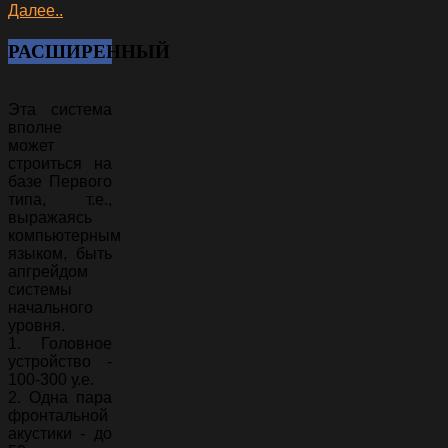
Далее..
РАСШИРЕННЫЙ
Эта система
вполне
может
строиться на
базе Первого
типа, т.е.,
выражаясь
компьютерным
языком, быть
апгрейдом
системы
начального
уровня.
1. Головное
устройство -
100-300 у.е.
2. Одна пара
фронтальной
акустики - до