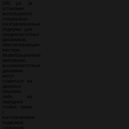
200 у.е. (в
установке
используются
специально
изготавливаемые
подиумы для
среднечастотных
динамиков,
обеспечивающие
жесткое,
безвибрационное
крепление;
высокочастотные
динамики
могут
ставиться на
дверные
обшивки,
либо на
передние
стойки, также
с
изготовлением
подиумов,
служащих,