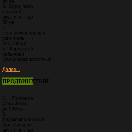
50 у.е.
3. Одна пара
тыловой
акустики - до
50 у.е.
4.
Четырехканальный
усилитель -
100-150 у.е.
5. Корпусной
сабвуфер
(сверхнизкочастотный
Далее...
ПРОДВИНУТЫЙ
1. Головное
устройство -
до 500 у.е.
2.
Двухкомпонентная
фронтальная
акустика - до