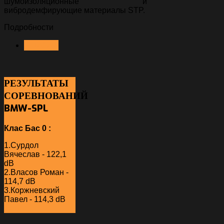
шумоизоляционные и
вибродемфирующие материалы STP.
Подробности
< НАЗАД
РЕЗУЛЬТАТЫ
СОРЕВНОВАНИЙ
BMW-SPL
Клас Бас 0 :
1.Сурдол
Вячеслав - 122,1
dB
2.Власов Роман -
114,7 dB
3.Коржневский
Павел - 114,3 dB
Далее...