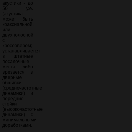
акустики - до
50 у.е.
(акустика
может быть
коаксиальной,
или
двухполосной
с
кроссовером;
устанавливается
в штатные
посадочные
места, либо
врезается в
дверные
обшивки
(среднечастотные
динамики) и
передние
стойки
(высокочастотные
динамики) с
минимальными
доработками.