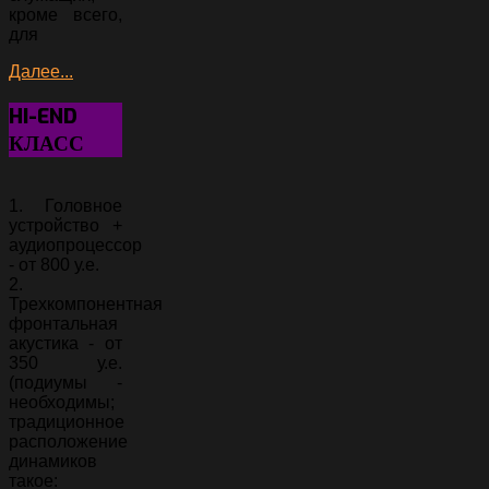
кроме всего,
для
Далее...
HI-END
КЛАСС
1. Головное
устройство +
аудиопроцессор
- от 800 у.е.
2.
Трехкомпонентная
фронтальная
акустика - от
350 у.е.
(подиумы -
необходимы;
традиционное
расположение
динамиков
такое: