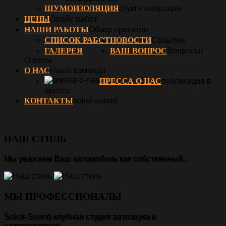
ШУМОИЗОЛЯЦИЯ
Шум и вибрация
ЦЕНЫ
Прайс работ
НАШИ РАБОТЫ
Обзор проектов
СПИСОК РАБОТ
НОВОСТИ
События
ГАЛЕРЕЯ
ВАШ ВОПРОС
Вопросы/
Ответы
О НАС
Наша команда
ПРЕССА О НАС
публикация в
прессе
КОНТАКТЫ
sokol-sound
НАШ СТИЛЬ
Мы уважаем Ваш автомобиль как собственный...
МЫ ПРОФЕССИОНАЛЫ
Sokol-Sound-клубная студия автозвука и
шумоизоляции.