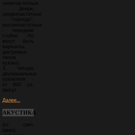
низкочастотные
- двери,
среднечастотные
- "торпедо",
высокочастотные
- передние
стойки. Но
могут быть
варианты,
диктуемые
типом
кузова).
3. Четыре
двухканальных
усилителя -
от 800 у.е.
(могут
Далее...
АКУСТИКА
(от греч.
(акуо)