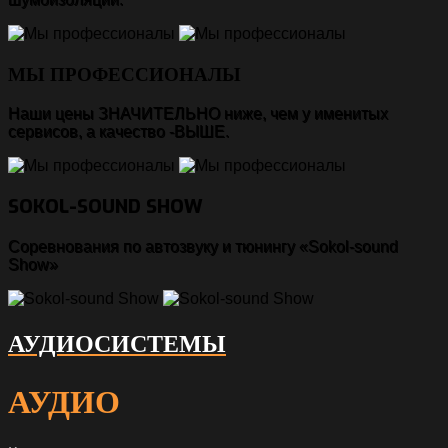
МЫ ПРОФЕССИОНАЛЫ
Наши цены ЗНАЧИТЕЛЬНО ниже, чем у именитых
сервисов, а качество -ВЫШЕ.
SOKOL-SOUND SHOW
Соревнования по автозвуку и тюнингу «Sokol-sound
Show»
АУДИОСИСТЕМЫ
АУДИО