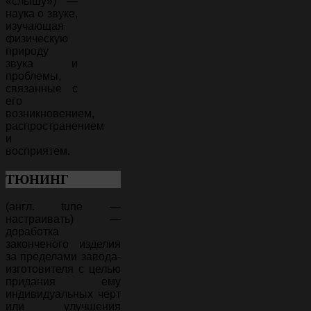
«слышу») —
наука о звуке,
изучающая
физическую
природу
звука и
проблемы,
связанные с
его
возникновением,
распространением
и
восприятем.
ТЮНИНГ
(англ. tune —
настраивать) —
доработка
законченого изделия
за пределами завода-
изготовителя с целью
придания ему
индивидуальных черт
или улучшения