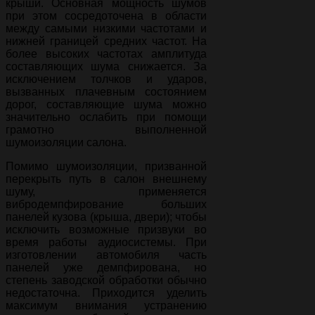
крыши. Основная мощность шумов
при этом сосредоточена в области
между самыми низкими частотами и
нижней границей средних частот. На
более высоких частотах амплитуда
составляющих шума снижается. За
исключением толчков и ударов,
вызванных плачевным состоянием
дорог, составляющие шума можно
значительно ослабить при помощи
грамотно выполненной
шумоизоляции салона.
Помимо шумоизоляции, призванной
перекрыть путь в салон внешнему
шуму, применяется
вибродемпфирование больших
панелей кузова (крыша, двери); чтобы
исключить возможные призвуки во
время работы аудиосистемы. При
изготовлении автомобиля часть
панелей уже демпфирована, но
степень заводской обработки обычно
недостаточна. Приходится уделить
максимум внимания устранению