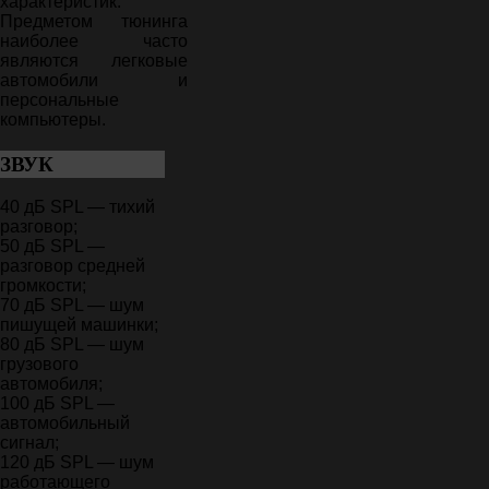
характеристик.
Предметом тюнинга
наиболее часто
являются легковые
автомобили и
персональные
компьютеры.
ЗВУК
40 дБ SPL — тихий
разговор;
50 дБ SPL —
разговор средней
громкости;
70 дБ SPL — шум
пишущей машинки;
80 дБ SPL — шум
грузового
автомобиля;
100 дБ SPL —
автомобильный
сигнал;
120 дБ SPL — шум
работающего