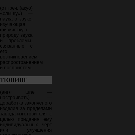
(от греч. (акуо)
«слышу») —
наука о звуке,
изучающая
физическую
природу звука
и проблемы,
связанные с
его
возникновением,
распространением
и восприятем.
ТЮНИНГ
(англ. tune —
настраивать) —
доработка законченого
изделия за пределами
завода-изготовителя с
целью придания ему
индивидуальных черт
или улучшения