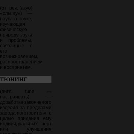
(от греч. (акуо)
«слышу») —
наука о звуке,
изучающая
физическую
природу звука
и проблемы,
связанные с
его
возникновением,
распространением
и восприятем.
ТЮНИНГ
(англ. tune —
настраивать) —
доработка законченого
изделия за пределами
завода-изготовителя с
целью придания ему
индивидуальных черт
или улучшения