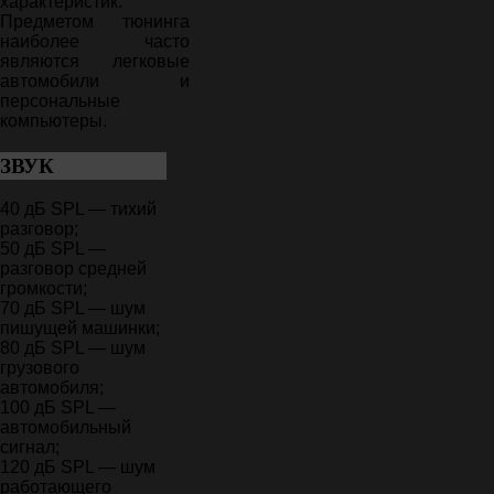
характеристик.
Предметом тюнинга
наиболее часто
являются легковые
автомобили и
персональные
компьютеры.
ЗВУК
40 дБ SPL — тихий
разговор;
50 дБ SPL —
разговор средней
громкости;
70 дБ SPL — шум
пишущей машинки;
80 дБ SPL — шум
грузового
автомобиля;
100 дБ SPL —
автомобильный
сигнал;
120 дБ SPL — шум
работающего